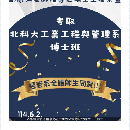
本系劉康弘老指導之碩士生潘采萱考取北科大工工博士