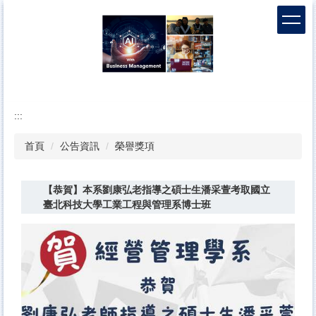
跳
到
主
要
內
容
區
:::
首頁
公告資訊
榮譽獎項
【恭賀】本系劉康弘老指導之碩士生潘采萱考取國立
臺北科技大學工業工程與管理系博士班