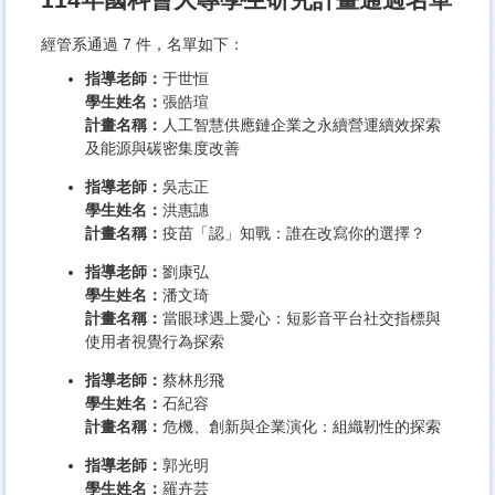
經管系通過 7 件，名單如下：
指導老師：
于世恒
學生姓名：
張皓瑄
計畫名稱：
人工智慧供應鏈企業之永續營運續效探索
及能源與碳密集度改善
指導老師：
吳志正
學生姓名：
洪惠譓
計畫名稱：
疫苗「認」知戰：誰在改寫你的選擇？
指導老師：
劉康弘
學生姓名：
潘文琦
計畫名稱：
當眼球遇上愛心：短影音平台社交指標與
使用者視覺行為探索
指導老師：
蔡林彤飛
學生姓名：
石紀容
計畫名稱：
危機、創新與企業演化：組織靭性的探索
指導老師：
郭光明
學生姓名：
羅卉芸