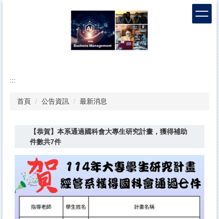
跳
到
主
要
內
容
區
:::
首頁
公告資訊
最新消息
【恭賀】本系通過國科會大專生研究計畫，獲得補助
件數共7件